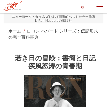
ニューヨーク・タイムズ
および国際的ベストセラー作家
L. Ron Hubbardの出版社
ホーム
/
L. ロン ハバード シリーズ：伝記形式
の完全百科事典
若き日の冒険：書簡と日記
疾風怒涛の青春期