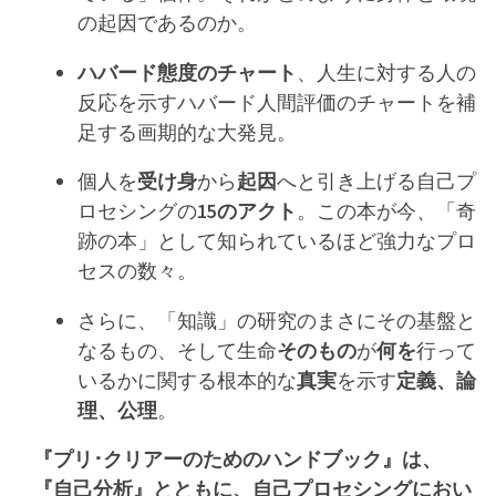
の起因であるのか。
ハバード態度のチャート
、人生に対する人の
反応を示すハバード人間評価のチャートを補
足する画期的な大発見。
個人を
受け身
から
起因
へと引き上げる自己プ
ロセシングの
15のアクト
。この本が今、「奇
跡の本」として知られているほど強力なプロ
セスの数々。
さらに、「知識」の研究のまさにその基盤と
なるもの、そして生命
そのもの
が
何を
行って
いるかに関する根本的な
真実
を示す
定義、論
理、公理
。
『プリ･クリアーのためのハンドブック』は、
『自己分析』とともに、自己プロセシングにおい