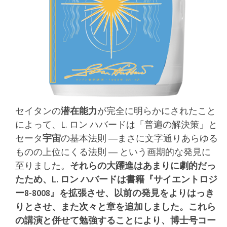
セイタンの
潜在能力
が完全に明らかにされたこと
によって、L. ロン ハバードは「普遍の解決策」と
セータ
宇宙
の基本法則 ―まさに文字通りあらゆる
ものの上位にくる法則 ― という画期的な発見に
至りました。
それらの大躍進はあまりに劇的だっ
たため、L. ロン ハバードは書籍『サイエントロジ
ー8-8008』を拡張させ、以前の発見をよりはっき
りとさせ、また次々と章を追加しました。これら
の講演と併せて勉強することにより、博士号コー