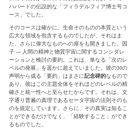
ハバードの伝説的な「フィラデルフィア博士号コ
ース」でした。
そのコースは確かに、生命そのものの本質という
広大な領域を包含するものでしたが、それはま
た、さらに偉大なものへの扉をも開きました。因
子 ― 人間の精神と物質宇宙に関するコンシダレ
ーションと検討の要約。
これは、単なる「次のレ
ベルの発展」を遥かに超えていました。彼の30の
声明から成る「要約」はまさに
記念碑的
なもので
あり、彼はこの主題全体をそれほどのレベルの精
確さと統一性へと至らせたからです。それは、文
字通り普遍の真理であるセータ宇宙の法則そのも
のを規定しています。
さらに、その真実は知るこ
とができるだけでなく、「経験すること」ができ
るものでした。