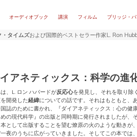
オーディオブック
講演
フィルム
ブリッジ・パ
ク・タイムズ
および国際的ベストセラー作家L. Ron Hub
イアネティックス：科学の進
は、L. ロン ハバードが
反応心
を発見し、それを取り除
順を開発した
経緯
についての話です。
それはもともと、
全国誌のために書かれ、『ダイアネティックス：心の健
ための現代科学』の出版と同時期に発行されましたが、
を本として出版することを望む燎原の火のような動きが
ぼ一夜のうちに広がっていきました。
そしてこの本では