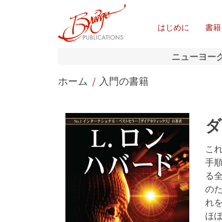
はじめに
書籍
ニューヨー
ホーム
/
入門の書籍
ダ
これ
手
る
の
れ
ほ