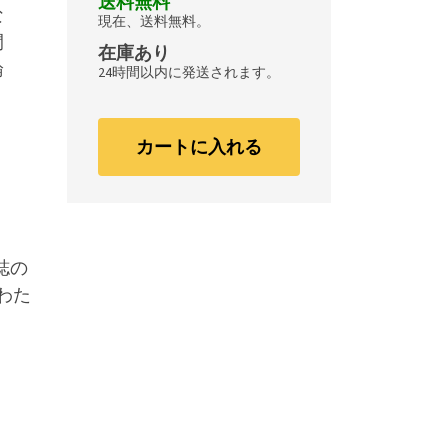
送料無料
な
現在、送料無料。
間
在庫あり
論
24時間以内に発送されます。
、
カートに入れる
誌の
わた