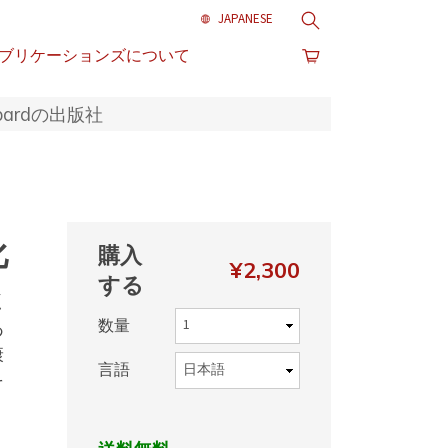
検索
ブリケーションズについて
bardの出版社
化
購入
¥2,300
する
く
数量
あ
康
言語
そ
、
、