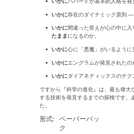
いかに
ハバードが基本的人格を発
いかに
存在のダイナミック原則 
いかに
間違った答えが心の中に入
たまま
になるのか。
いかに
心に「悪魔」がいるように
いかに
エングラムが発見されたの
いかに
ダイアネティックスのテク
ですから『科学の進化』は、最も偉大
する技術を発見するまでの探検です。
た。
形式:
ペーパーバッ
ク