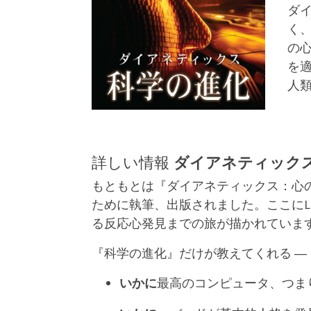
ダ
く
の
を
人
詳しい情報
ダイアネティック
もともとは『ダイアネティックス：心
ために執筆、出版されました。ここにL.
る反応心発見までの旅が描かれていま
『科学の進化』だけが教えてくれる ―
いかに
最高のコンピュータ、つま