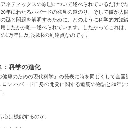
イアネティックスの原理について述べられているだけで
、20年にわたるハバードの発見の道のり、そして彼が人
心の謎と問題を解明するために、どのように科学的方法
適用したかが唯一述べられています。したがってこれは
類の1万年に及ぶ探求の到達点なのです。
ス：科学の進化
の健康のための現代科学』の発表に時を同じくして全国
 ロン ハバード自身の開発に関する道筋の物語と20年に
す。
り心は機能するのか。