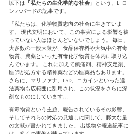
以下は
「私たちの生化学的な社会」
という、L. ロ
ン ハバードの記事です。
「私たちは、化学物質志向の社会に生きていま
す。 現代文明において、この事実による影響を被
っていない人はほとんどいないでしょう。 毎日、
大多数の一般大衆が、食品保存料や大気中の有毒
物質、農薬といった有毒化学物質を体内に取り込
んでいます。 これに加えて鎮痛剤、精神安定剤、
医師が処方する精神薬などの医薬品もあります。
さらに、マリファナ、LSD、コカインといった違
法薬物も広範囲に乱用され、この状況をさらに深
刻なものにしています…
有毒物質という主題、報告されているその影響、
そしてそれらの対処の見通しに関して、膨大な量
の文献が書かれてきました。 出版物や報道記事に
は、多くの実例が載っています。