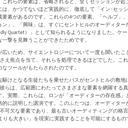
。これらの要素は、省略されると、全くセッションが起
には、かつてないほど実践的に、徹底して「イン･セッ
成要素があるのです。これらの4つの要素、「ヘルプ」
ョン」、「興味」は、すぐにセントヒルのオーディター
ly Quartet）」として知られるようになりました。ケ
な一撃を見舞うことができたためです。
が広いため、サイエントロジーについて一度も聞いたこ
にさえ焦点を当て、それらを処理できるほどでした。こ
力なツールがもたらされたのです。
の先駆けとなる生徒たちを乗せたバスがセントヒルの敷地
て彼らは、広範囲にわたってさまざまな要素を網羅する
す。実際、これらは、ロンが「オーディターの存在感」
括的に説明した講演です。このふたつは、オーディター
で不可欠な要素であり、最も古いオーディティングの格
クよりも大きい」を現実に実践することを可能にするもの