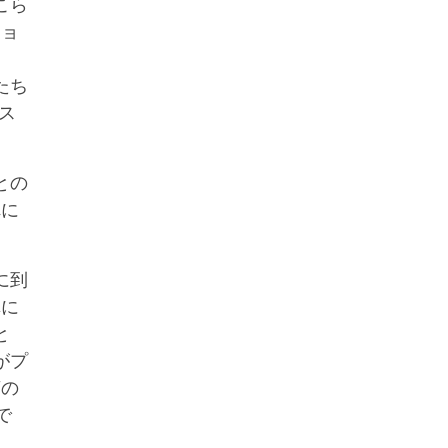
こら
ショ
、
たち
ース
との
れに
に到
真に
と
がプ
言の
で