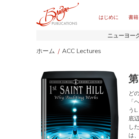
はじめに
書籍
ニューヨー
ホーム
/
ACC Lectures
第
ど
「
うL
底
し
は