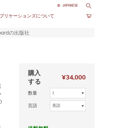
検索
ブリケーションズについて
bardの出版社
購入
¥34,000
する
素
数量
い
の
言語
ま
え