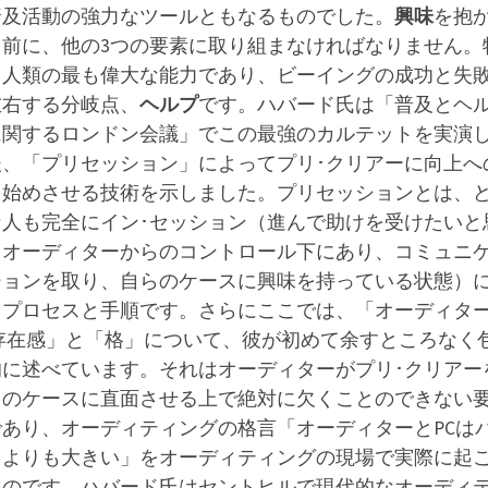
普及活動の強力なツールともなるものでした。
興味
を抱
る前に、他の3つの要素に取り組まなければなりません。
、人類の最も偉大な能力であり、ビーイングの成功と失
左右する分岐点、
ヘルプ
です。
ハバード氏は「普及とヘ
に関するロンドン会議」でこの最強のカルテットを実演
後、「プリセッション」によってプリ･クリアーに向上へ
を始めさせる技術を示しました。プリセッションとは、
な人も完全にイン･セッション（進んで助けを受けたいと
、オーディターからのコントロール下にあり、コミュニ
ションを取り、自らのケースに興味を持っている状態）
るプロセスと手順です。
さらにここでは、「オーディタ
 存在感」と「格」について、彼が初めて余すところなく
的に述べています。それはオーディターがプリ･クリアー
らのケースに直面させる上で絶対に欠くことのできない
であり、オーディティングの格言「オーディターとPCは
クよりも大きい」をオーディティングの現場で実際に起
ものです。
ハバード氏はセントヒルで現代的なオーディ