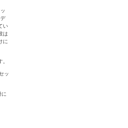
セッ
ーデ
てい
彼は
けに
す。
セッ
滑に
。