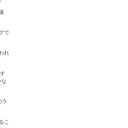
違
グで
われ
ルす
いな
のラ
るこ