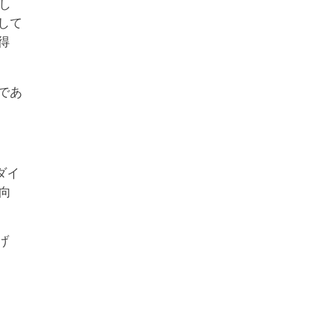
し
して
得
であ
ダイ
向
げ