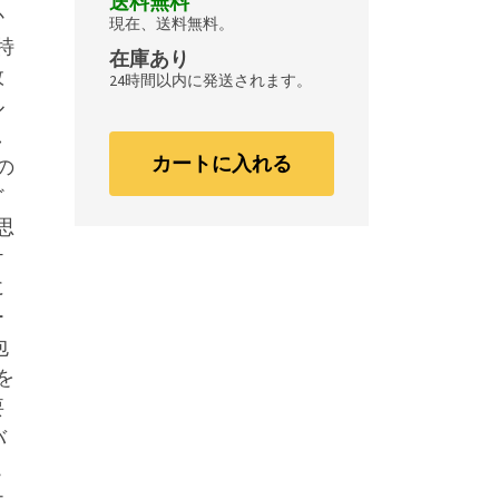
送料無料
か
現在、送料無料。
特
在庫あり
敗
24時間以内に発送されます。
ル
し
カートに入れる
の
ど
思
ケ
に
ー
包
を
要
バ
こ
テ