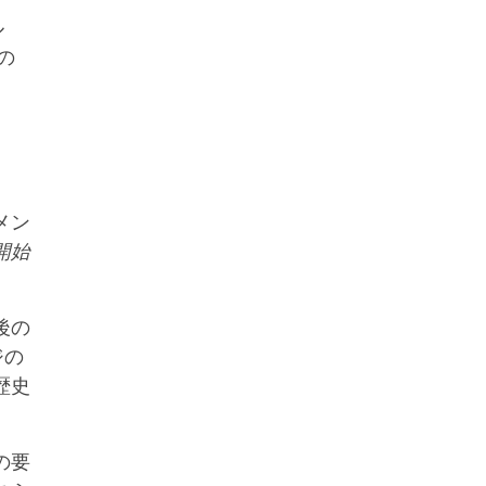
ル
の
メン
開始
後の
ジの
歴史
の要