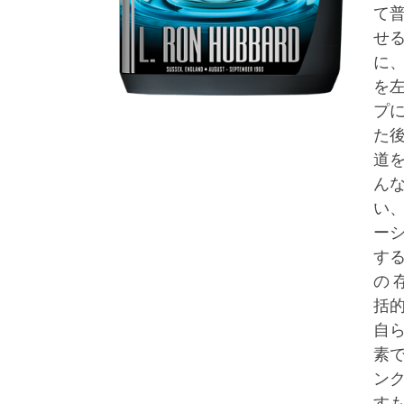
て
せ
に
を
プ
た
道
ん
い
ー
す
の
括
自
素
ン
す