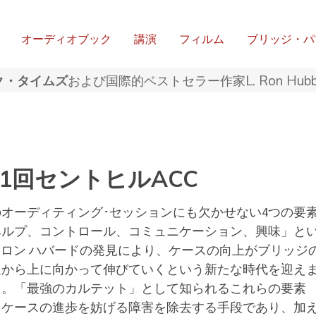
オーディオブック
講演
フィルム
ブリッジ・パ
ク・タイムズ
および国際的ベストセラー作家L. Ron Hub
1回セントヒルACC
のオーディティング･セッションにも欠かせない4つの要
ヘルプ、コントロール、コミュニケーション、興味」と
. ロン ハバードの発見により、ケースの向上がブリッジ
辺から上に向かって伸びていくという新たな時代を迎え
た。
「最強のカルテット」として知られるこれらの要素
、ケースの進歩を妨げる障害を除去する手段であり、加